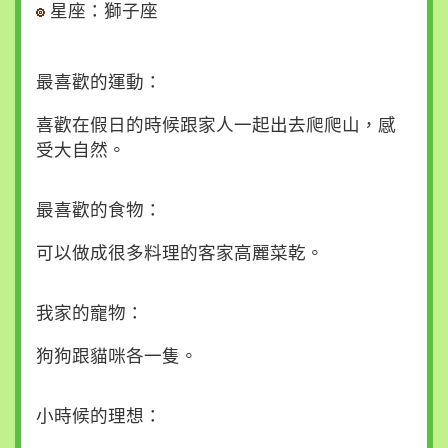
站
星座：獅子座
導
覽
最喜歡的運動：
回
行
喜歡在假日的時候跟家人一起出去爬爬山，感
政
受大自然。
院
首
最喜歡的食物：
頁
可以做成很多料理的客家高麗菜乾。
聯
絡
我
我家的寵物：
們
狗狗跟貓咪各一隻。
小
中
大
小時候的理想：