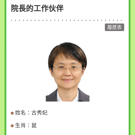
策
院長的工作伙伴
時
事
與
動
態
寫
信
給
院
長
回
首
姓名：古秀妃
頁
生肖：鼠
網