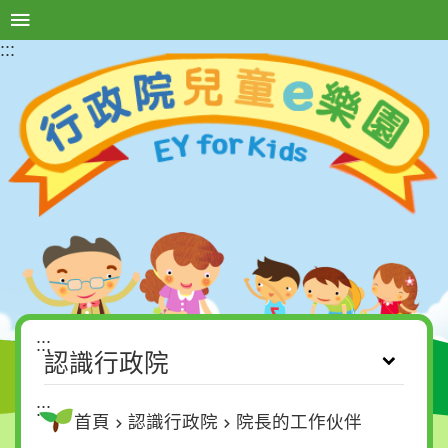
:::
選單按鈕
進
階
搜
尋
認
識
行
政
院
:::
兒
認識行政院
童
與
:::
首頁
認識行政院
院長的工作伙伴
政