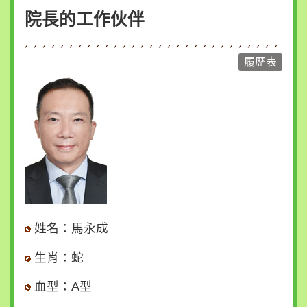
策
院長的工作伙伴
時
事
與
動
態
寫
信
給
院
長
回
姓名：馬永成
首
生肖：蛇
頁
血型：A型
網