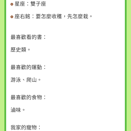
站
星座：雙子座
導
覽
座右銘：要怎麼收穫，先怎麼栽。
回
行
最喜歡看的書：
政
院
歷史類。
首
頁
最喜歡的運動：
聯
游泳、爬山。
絡
我
最喜歡的食物：
們
滷味。
小
中
大
我家的寵物：