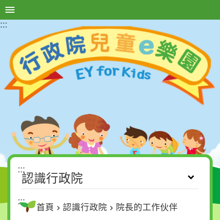
:::
選單按鈕
進
階
搜
尋
認
識
行
政
院
:::
兒
認識行政院
童
與
:::
首頁
認識行政院
院長的工作伙伴
政