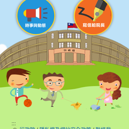
策
時
事
與
動
態
寫
信
給
院
長
回
首
頁
網
:::