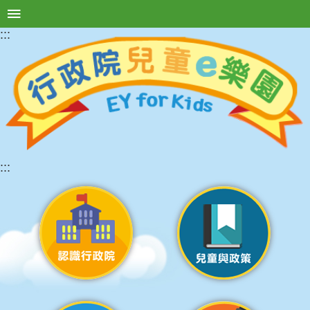
:::
選單按鈕
進
階
搜
尋
認
識
:::
行
政
院
兒
童
與
政