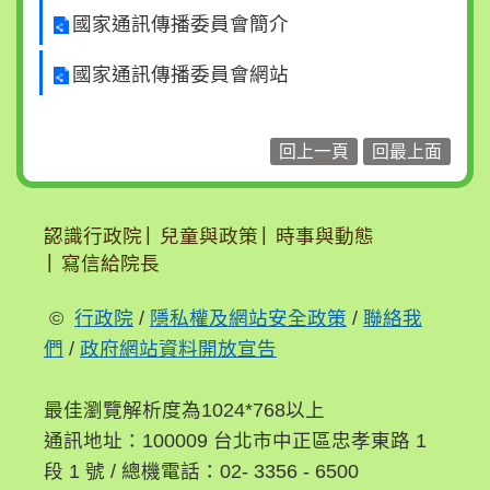
國家通訊傳播委員會簡介
國家通訊傳播委員會網站
回上一頁
回最上面
:::
認識行政院
兒童與政策
時事與動態
寫信給院長
©
行政院
/
隱私權及網站安全政策
/
聯絡我
們
/
政府網站資料開放宣告
最佳瀏覽解析度為1024*768以上
通訊地址：100009 台北市中正區忠孝東路 1
段 1 號 / 總機電話：02- 3356 - 6500