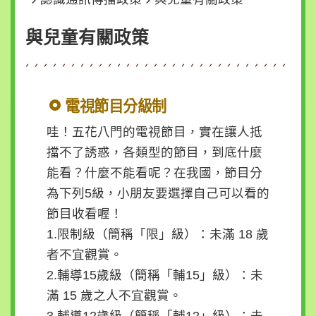
策
時
與兒童有關政策
事
與
動
態
電視節目分級制
寫
哇！五花八門的電視節目，實在讓人抵
信
擋不了誘惑，各類型的節目，到底什麼
給
能看？什麼不能看呢？在我國，節目分
院
為下列5級，小朋友要選擇自己可以看的
長
節目收看喔！
1.限制級（簡稱「限」級）：未滿 18 歲
回
首
者不宜觀賞。
頁
2.輔導15歲級（簡稱「輔15」級）：未
滿 15 歲之人不宜觀賞。
網
3.輔導12歲級（簡稱「輔12」級）：未