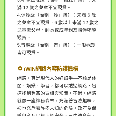
站
導
滿 12 歲之兒童不宜觀賞。
覽
4.保護級（簡稱「護」級）：未滿 6 歲
之兒童不宜觀賞，6 歲以上未滿 12 歲之
回
兒童需父母、師長或成年親友陪伴輔導
行
政
觀賞。
院
5.普遍級（簡稱「普」級）：一般觀眾
首
皆可觀賞。
頁
聯
iWIN網路內容防護機構
絡
網路，真是現代人的好幫手—不論是休
我
閒、娛樂、學習，都可以透過網路，迅
們
速找到豐富的資訊與知識。不過，網路
就像一座神秘森林，充滿著冒險趣味，
小
中
大
卻也充斥著許多未知的危險。政府為保
護兒童及少年上網安全，已由教育部、