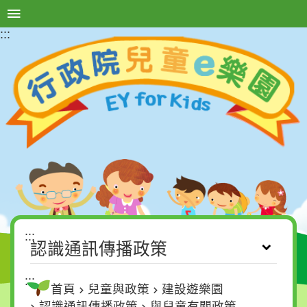
:::
選單按鈕
進
階
搜
尋
認
識
行
政
院
:::
兒
認識通訊傳播政策
童
與
:::
首頁
兒童與政策
建設遊樂園
政
認識通訊傳播政策
與兒童有關政策