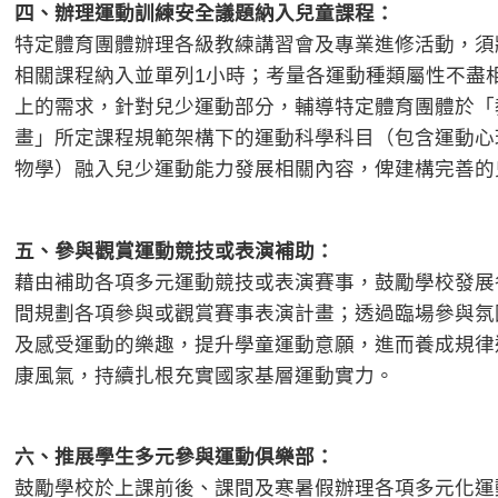
四、辦理運動訓練安全議題納入兒童課程：
特定體育團體辦理各級教練講習會及專業進修活動，須
相關課程納入並單列1小時；考量各運動種類屬性不盡
上的需求，針對兒少運動部分，輔導特定體育團體於「
畫」所定課程規範架構下的運動科學科目（包含運動心
物學）融入兒少運動能力發展相關內容，俾建構完善的
五、參與觀賞運動競技或表演補助：
藉由補助各項多元運動競技或表演賽事，鼓勵學校發展
間規劃各項參與或觀賞賽事表演計畫；透過臨場參與氛
及感受運動的樂趣，提升學童運動意願，進而養成規律
康風氣，持續扎根充實國家基層運動實力。
六、推展學生多元參與運動俱樂部：
鼓勵學校於上課前後、課間及寒暑假辦理各項多元化運